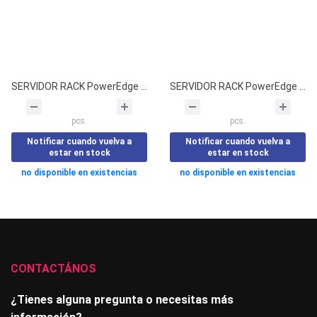
SERVIDOR RACK PowerEdge R250 (1S)
SERVIDOR RACK PowerEdge R660XS (2S)
pcs.
pcs.
Notificar cuando vuelva a
Notificar cuando vuelva a
estar en stock
estar en stock
no disponible en existencias
no disponible en existencias
CONTACTÁNOS
¿Tienes alguna pregunta o necesitas más